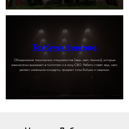
ТехКульт бригада
Объединение технических специалистов (звук, свет, техника), которые
ежемесячно выезжают в госпитали и в зону СВО. Ребята ставят звук, свет,
делают маленькие концерты, придают силы бойцам и медикам.