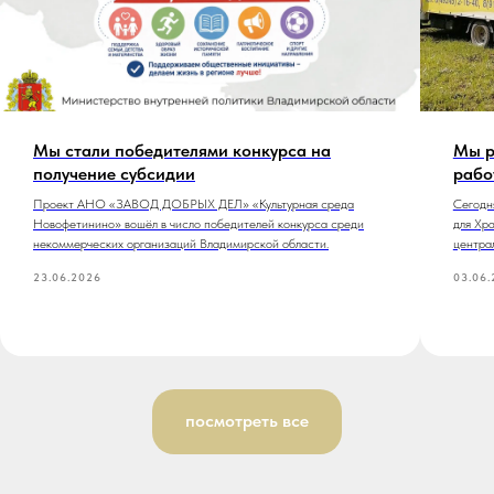
Мы стали победителями конкурса на
Мы р
получение субсидии
рабо
Проект АНО «ЗАВОД ДОБРЫХ ДЕЛ» «Культурная среда
Сегодн
Новофетинино» вошёл в число победителей конкурса среди
для Хр
некоммерческих организаций Владимирской области.
центра
23.06.2026
03.06.
посмотреть все