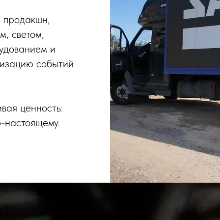
 продакшн,
м, светом,
удованием и
низацию событий
ивая ценность:
о-настоящему.