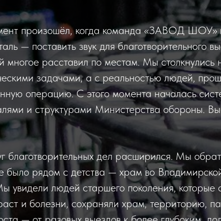
ент произошёл, когда команда «ЗАВОД ШОУ» 
таль — поставить звук для благотворительного вы
ый многое расставил по местам. Мы столкнулись 
ческими задачами, а с реальностью людей, про
нную операцию. С этого момента началась сист
алями и структурами Министерства обороны. Вы
г благотворительных дел расширился. Мы обра
ое было рядом с детства — храм во Владимирско
ы увидели людей старшего поколения, которые 
раст и болезни, сохраняли храм, территорию, па
роста — от разовых выездов к более глубоким, д