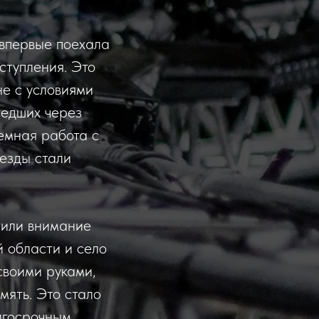
впервые поехала
ступления. Это
не с условиями
шедших через
емная работа с
езды стали
тили внимание
й области и село
своими руками,
мять. Это стало
олгосрочным