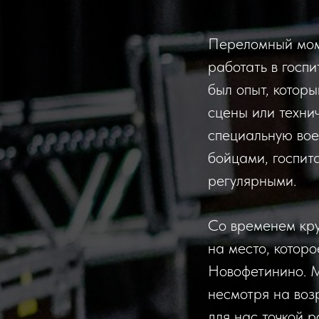
Переломный мом
работать в госпи
был опыт, котор
сцены или техни
специальную вое
бойцами, госпит
регулярными.
Со временем кру
на место, котор
Новофетинино. М
несмотря на воз
для нас точкой 